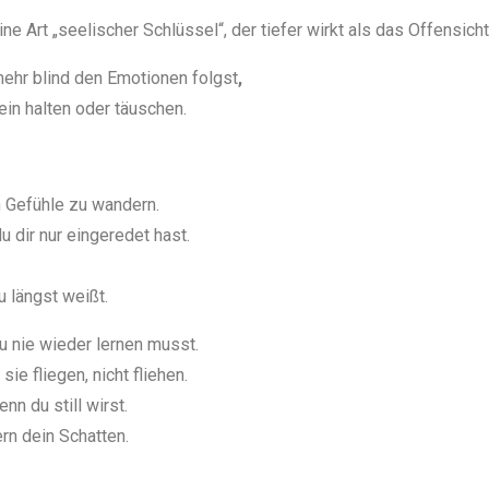
Eine Art „seelischer Schlüssel“, der tiefer wirkt als das Offensicht
mehr blind den Emotionen folgst
,
ein halten oder täuschen.
n Gefühle zu wandern.
u dir nur eingeredet hast.
u längst weißt.
u nie wieder lernen musst.
e fliegen, nicht fliehen.
nn du still wirst.
ern dein Schatten.