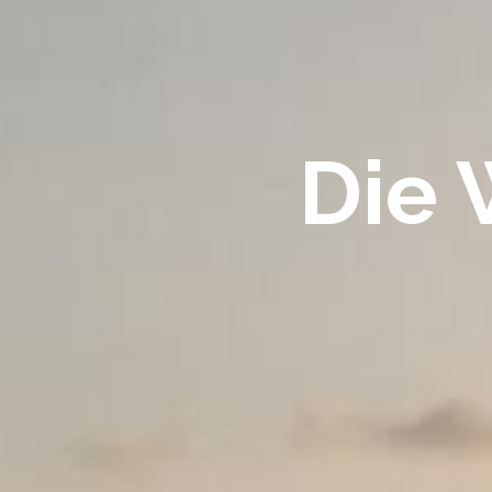
Die 
The
Secret
of
Tarot
Blog