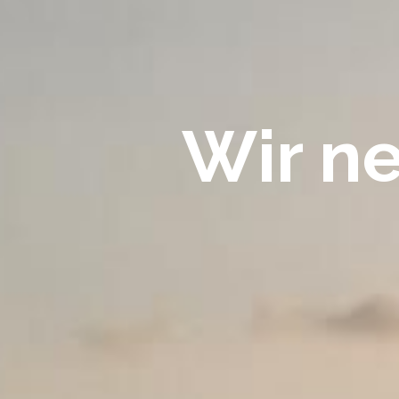
Wir n
The
Secret
of
Tarot
Blog