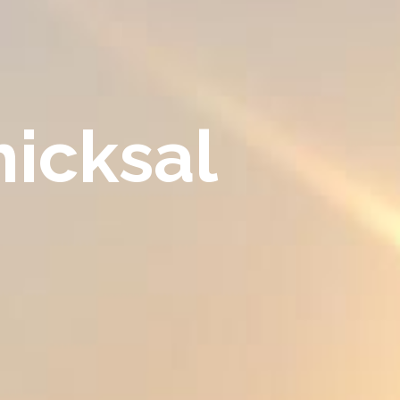
icksal