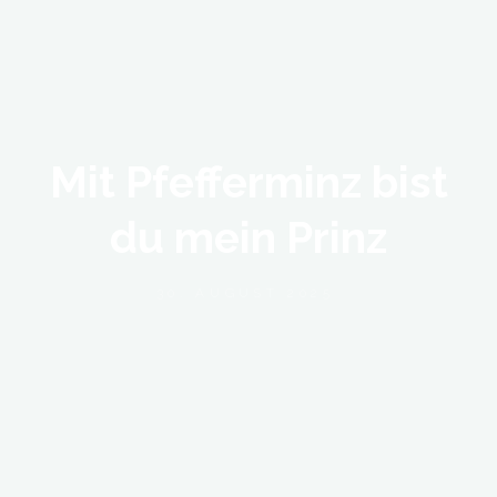
Mit Pfefferminz bist
The
du mein Prinz
Secret
30. AUGUST 2025
of
Tarot
Blog