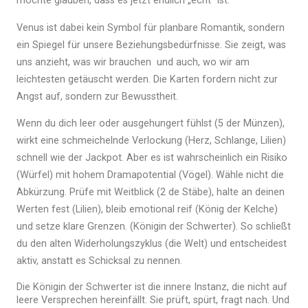
möchte glauben, dass es jetzt endlich „echt“ ist.
Venus ist dabei kein Symbol für planbare Romantik, sondern
ein Spiegel für unsere Beziehungsbedürfnisse. Sie zeigt, was
uns anzieht, was wir brauchen und auch, wo wir am
leichtesten getäuscht werden.
Die Karten fordern nicht zur
Angst auf, sondern zur Bewusstheit.
Wenn du dich leer oder ausgehungert fühlst (5 der Münzen),
wirkt eine schmeichelnde Verlockung (Herz, Schlange, Lilien)
schnell wie der Jackpot. Aber es ist wahrscheinlich ein Risiko
(Würfel) mit hohem Dramapotential (Vögel). Wähle nicht die
Abkürzung. Prüfe mit Weitblick (2 de Stäbe), halte an deinen
Werten fest (Lilien), bleib emotional reif (König der Kelche)
und setze klare Grenzen. (Königin der Schwerter). So schließt
du den alten Widerholungszyklus (die Welt) und entscheidest
aktiv, anstatt es Schicksal zu nennen.
Die Königin der Schwerter ist die innere Instanz, die nicht auf
leere Versprechen hereinfällt. Sie prüft, spürt, fragt nach. Und